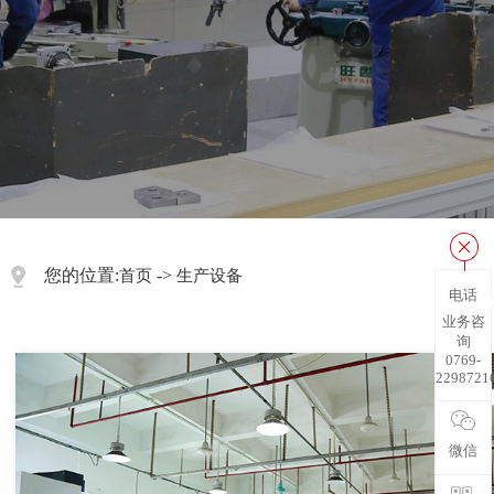
您的位置:
->
首页
生产设备
电话
业务咨
询
0769-
2298721
微信